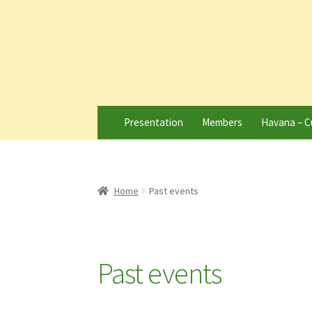
Presentation
Members
Havana – C
Home
Past events
Past events