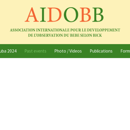
uba 2024
Past events
Photo / Videos
Publications
Form