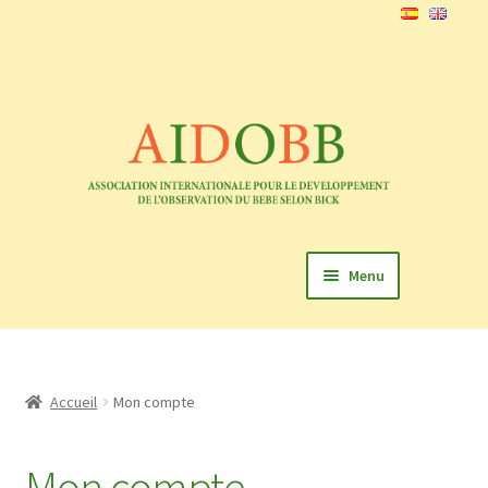
Menu
Présentation
Membres
Accueil
Mon compte
Congrès Cuba 2024
Mon compte
Evénements passés