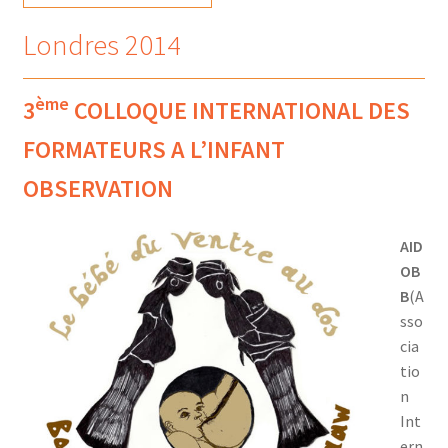
Londres 2014
ème
3
COLLOQUE INTERNATIONAL DES
FORMATEURS A L’INFANT
OBSERVATION
A
I
D
O
B
B
(A
sso
cia
tio
n
Int
ern