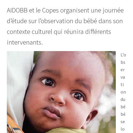
AIDOBB et le Copes organisent une journée
d’étude sur l’observation du bébé dans son
contexte culturel qui réunira différents
intervenants.
L’o
bs
er
va
ti
on
du
bé
bé
se
lo