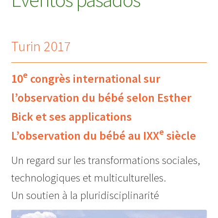
fotos / vídeo
Turin 2017
Publicaciones
Formación
e
10
congrès international sur
Contacto
l’observation du bébé selon Esther
Bick et ses applications
e
L’observation du bébé au IXX
siècle
Un regard sur les transformations sociales,
technologiques et multiculturelles.
Un soutien à la pluridisciplinarité