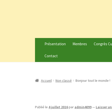
Présentation
Membres
Congrès C
Contact
Accueil
Non classé
Bonjour tout le monde !
Publié le
4 juillet 2016
par
admin4099
—
Laisser u